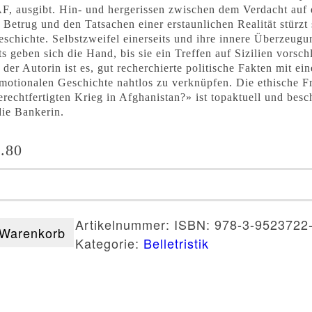
F, ausgibt. Hin- und hergerissen zwischen dem Verdacht auf 
 Betrug und den Tatsachen einer erstaunlichen Realität stürzt 
eschichte. Selbstzweifel einerseits und ihre innere Überzeugu
ts geben sich die Hand, bis sie ein Treffen auf Sizilien vorsch
t der Autorin ist es, gut recherchierte politische Fakten mit ein
emotionalen Geschichte nahtlos zu verknüpfen. Die ethische F
erechtfertigten Krieg in Afghanistan?» ist topaktuell und besch
die Bankerin.
.80
a
Artikelnummer:
ISBN: 978-3-9523722
 Warenkorb
Kategorie:
Belletristik
na