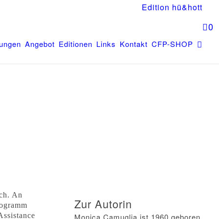
Edition hü&hott
0
tungen
Angebot
Editionen
Links
Kontakt
CFP-SHOP
ich. An
Zur Autorin
Programm
Assistance
Monica Camuglia ist 1960 geboren