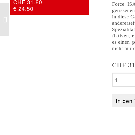
CHF 31.80
Force, ISA
€ 24.50
Tom Zai – Eisenhut
gerissenen
in diese G
anderersei
Spezialitä
fiktiven, 
es einen g
nicht nur 
CHF
31
Monica
Camugli
-
Perlen
In den
der
Maria
Magdale
Menge