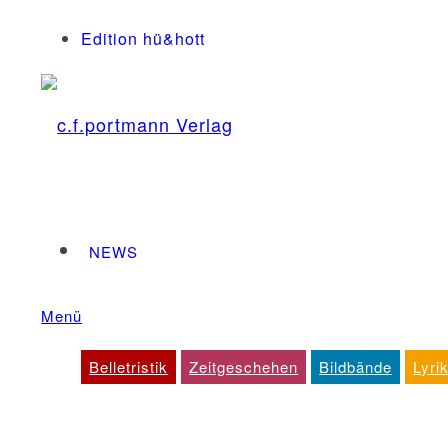
Edition hü&hott
NEWS
Menü
Dienstleistungen
Belletristik
Zeitgeschehen
Bildbände
Lyri