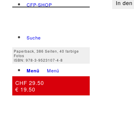
Afrika
In den
CFP-SHOP
-
Liberia
Menge
Suche
Paperback, 386 Seiten, 40 farbige
Fotos
ISBN: 978-3-9523107-4-8
Menü
Menü
CHF 29.50
€ 19.50