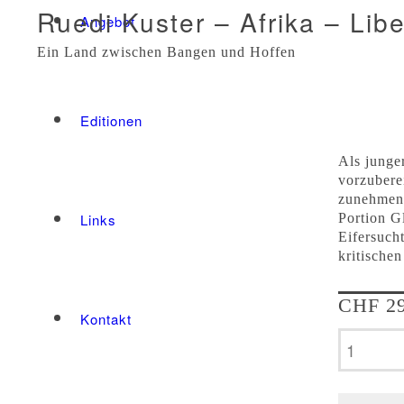
Ruedi Kuster – Afrika – Libe
Angebot
Ein Land zwischen Bangen und Hoffen
Editionen
Als junge
vorzubere
zunehmend
Portion G
Links
Eifersuch
kritische
CHF
29
Kontakt
Ruedi
Kuster
-