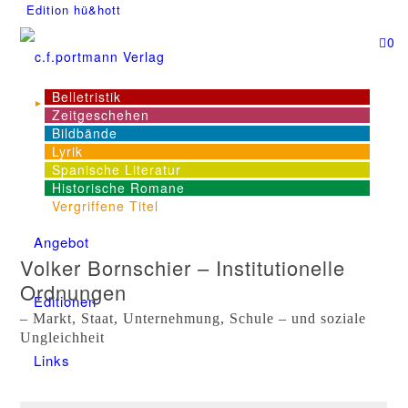
Edition hü&hott
0
Belletristik
Zeitgeschehen
NEWS
Bildbände
Lyrik
Spanische Literatur
Dienstleistungen
Historische Romane
Vergriffene Titel
Angebot
Volker Bornschier – Institutionelle
Ordnungen
Editionen
– Markt, Staat, Unternehmung, Schule – und soziale
Ungleichheit
Links