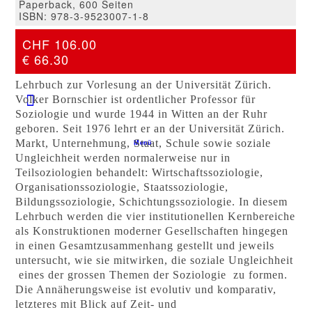
Paperback, 600 Seiten
Kontakt
ISBN: 978-3-9523007-1-8
CHF 106.00
CFP-SHOP
€ 66.30
Lehrbuch zur Vorlesung an der Universität Zürich.
Volker Bornschier ist ordentlicher Professor für
Soziologie und wurde 1944 in Witten an der Ruhr
geboren. Seit 1976 lehrt er an der Universität Zürich.
Markt, Unternehmung, Staat, Schule sowie soziale
Menü
Ungleichheit werden normalerweise nur in
Teilsoziologien behandelt: Wirtschaftssoziologie,
Organisationssoziologie, Staatssoziologie,
Bildungssoziologie, Schichtungssoziologie. In diesem
Lehrbuch werden die vier institutionellen Kernbereiche
als Konstruktionen moderner Gesellschaften hingegen
in einen Gesamtzusammenhang gestellt und jeweils
untersucht, wie sie mitwirken, die soziale Ungleichheit
­ eines der grossen Themen der Soziologie ­ zu formen.
Die Annäherungsweise ist evolutiv und komparativ,
letzteres mit Blick auf Zeit- und