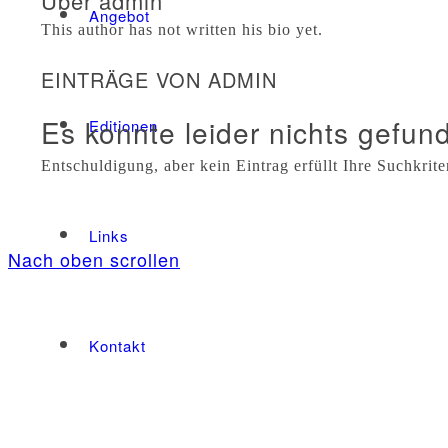
Über
admin
Angebot
This author has not written his bio yet.
EINTRÄGE VON ADMIN
Es konnte leider nichts gefu
Editionen
Entschuldigung, aber kein Eintrag erfüllt Ihre Suchkrite
Links
Nach oben scrollen
Kontakt