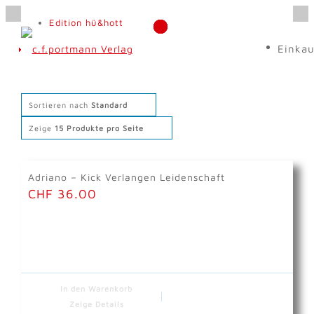
Edition hü&hott
Einka
Sortieren nach
Standard
NEWS
Zeige
15 Produkte pro Seite
Dienstleistungen
Adriano – Kick Verlangen Leidenschaft
CHF
36.00
Angebot
Editionen
In den Warenkorb
Zeige Details