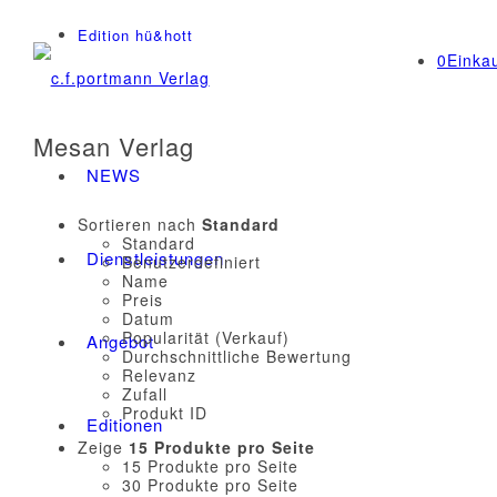
Edition hü&hott
0
Einka
Mesan Verlag
NEWS
Sortieren nach
Standard
Standard
Dienstleistungen
Benutzerdefiniert
Name
Preis
Datum
Popularität (Verkauf)
Angebot
Durchschnittliche Bewertung
Relevanz
Zufall
Produkt ID
Editionen
Zeige
15 Produkte pro Seite
15 Produkte pro Seite
30 Produkte pro Seite