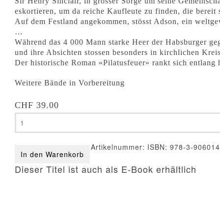
Sir Henry Sinclair, in grosser Sorge um seine Gemeinscha
eskortieren, um da reiche Kaufleute zu finden, die bereit
Auf dem Festland angekommen, stösst Adson, ein weltgew
…
Während das 4 000 Mann starke Heer der Habsburger gege
und ihre Absichten stossen besonders in kirchlichen Krei
Der historische Roman «Pilatusfeuer» rankt sich entlang 
Weitere Bände in Vorbereitung
CHF
39.00
Beat
Aebi
-
Pilatusfeuer
Artikelnummer:
ISBN: 978-3-906014
Menge
In den Warenkorb
Dieser Titel ist auch als E-Book erhältlich