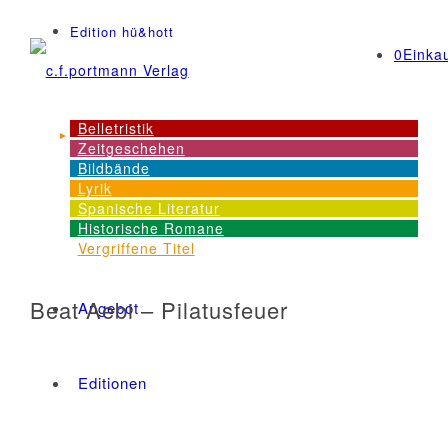
Edition hü&hott
0
Einka
Belletristik
Zeitgeschehen
NEWS
Bildbände
Lyrik
Spanische Literatur
Historische Romane
Dienstleistungen
Vergriffene Titel
Beat Aebi – Pilatusfeuer
Angebot
Editionen