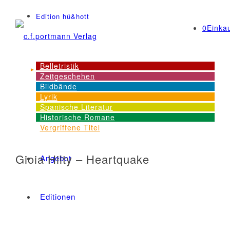
Edition hü&hott
0
Einka
Belletristik
Zeitgeschehen
NEWS
Bildbände
Lyrik
Spanische Literatur
Historische Romane
Dienstleistungen
Vergriffene Titel
Gioia Hilty – Heartquake
Angebot
Editionen