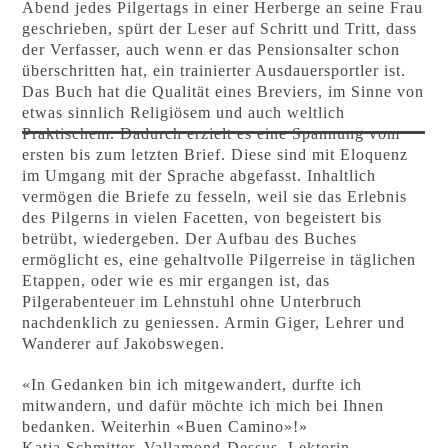
Abend jedes Pilgertags in einer Herberge an seine Frau
geschrieben, spürt der Leser auf Schritt und Tritt, dass
der Verfasser, auch wenn er das Pensionsalter schon
überschritten hat, ein trainierter Ausdauersportler ist.
Das Buch hat die Qualität eines Breviers, im Sinne von
etwas sinnlich Religiösem und auch weltlich
Praktischem. Dadurch erzielt es eine Spannung vom
ersten bis zum letzten Brief. Diese sind mit Eloquenz
im Umgang mit der Sprache abgefasst. Inhaltlich
vermögen die Briefe zu fesseln, weil sie das Erlebnis
des Pilgerns in vielen Facetten, von begeistert bis
betrübt, wiedergeben. Der Aufbau des Buches
ermöglicht es, eine gehaltvolle Pilgerreise in täglichen
Etappen, oder wie es mir ergangen ist, das
Pilgerabenteuer im Lehnstuhl ohne Unterbruch
nachdenklich zu geniessen. Armin Giger, Lehrer und
Wanderer auf Jakobswegen.
«In Gedanken bin ich mitgewandert, durfte ich
mitwandern, und dafür möchte ich mich bei Ihnen
bedanken. Weiterhin «Buen Camino»!»
Katja Schmitter, Vallamond-Dessus, Lektorin