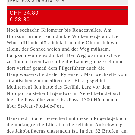
ISBN: 978-3-906014-25-8
CHF 34.80
€ 28.30
Noch sechzehn Kilometer bis Roncesvalles. Am
Horizont türmten sich dunkle Wolkenberge auf. Der
Wind pfiff mir plötzlich kalt um die Ohren. Ich war
allein, der Schnee weich und der Weg mühsam.
Langsam wurde es dunkel. Der Weg war nun schwer
zu finden. Irgendwo sollte die Landesgrenze sein und
dort verlief gemäß dem Pilgerführer auch die
Hauptwasserscheide der Pyrenäen. Man wechselte vom
atlantischen zum mediterranen Einzugsgebiet.
Mediterran? Ich hatte das Gefühl, kurz vor dem
Nordpol zu stehen! Irgendwo im Nebel befindet sich
hier die Passhöhe vom Cisa-Pass, 1300 Höhenmeter
über St-Jean-Pied-de-Port.
Hansruedi Stahel bereichert mit diesem Pilgertagebuch
die umfangreiche Literatur, die seit dem Aufschwung
des Jakobpilgerns entstanden ist. In den 32 Briefen, am