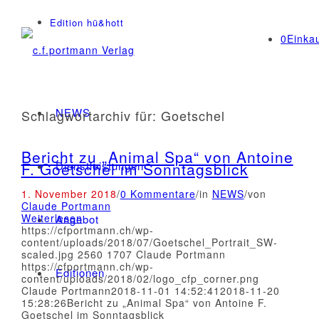
Edition hü&hott
0
Einka
NEWS
Schlagwortarchiv für:
Goetschel
Bericht zu „Animal Spa“ von Antoine
Dienstleistungen
F. Goetschel im Sonntagsblick
1. November 2018
/
0 Kommentare
/
in
NEWS
/
von
Claude Portmann
Weiterlesen
Angebot
https://cfportmann.ch/wp-
content/uploads/2018/07/Goetschel_Portrait_SW-
scaled.jpg
2560
1707
Claude Portmann
https://cfportmann.ch/wp-
Editionen
content/uploads/2018/02/logo_cfp_corner.png
Claude Portmann
2018-11-01 14:52:41
2018-11-20
15:28:26
Bericht zu „Animal Spa“ von Antoine F.
Goetschel im Sonntagsblick