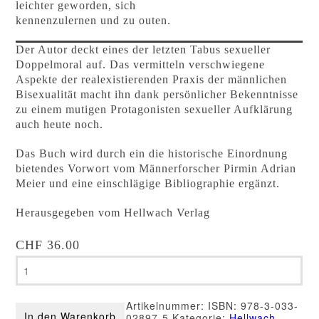
leichter geworden, sich
kennenzulernen und zu outen.
Der Autor deckt eines der letzten Tabus sexueller
Doppelmoral auf. Das vermitteln verschwiegene
Aspekte der realexistierenden Praxis der männlichen
Bisexualität macht ihn dank persönlicher Bekenntnisse
zu einem mutigen Protagonisten sexueller Aufklärung
auch heute noch.
Das Buch wird durch ein die historische Einordnung
bietendes Vorwort vom Männerforscher Pirmin Adrian
Meier und eine einschlägige Bibliographie ergänzt.
Herausgegeben vom Hellwach Verlag
CHF
36.00
Adriano
–
Kick
Verlangen
Artikelnummer:
ISBN: 978-3-033-
Leidenschaft
In den Warenkorb
02897-5
Kategorie:
Hellwach