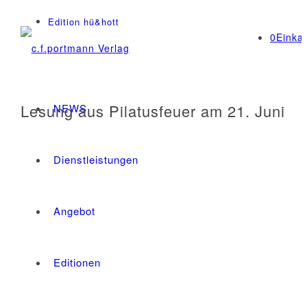
Edition hü&hott
0
Einka
Lesung aus Pilatusfeuer am 21. Juni
NEWS
Dienstleistungen
Angebot
Editionen