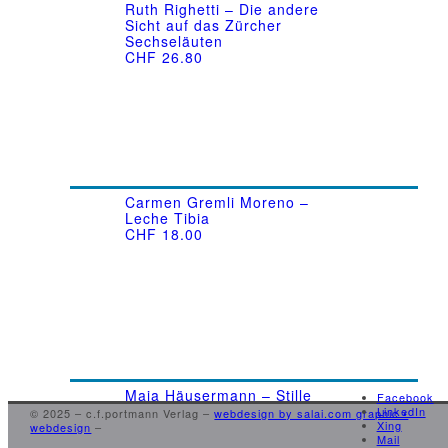
Ruth Righetti – Die andere
Sicht auf das Zürcher
Sechseläuten
CHF
26.80
Carmen Gremli Moreno –
Leche Tibia
CHF
18.00
Maja Häusermann – Stille
Facebook
CHF
38.00
LinkedIn
© 2025 – c.f.portmann Verlag –
webdesign by salai.com graphic •
Xing
webdesign
–
Mail