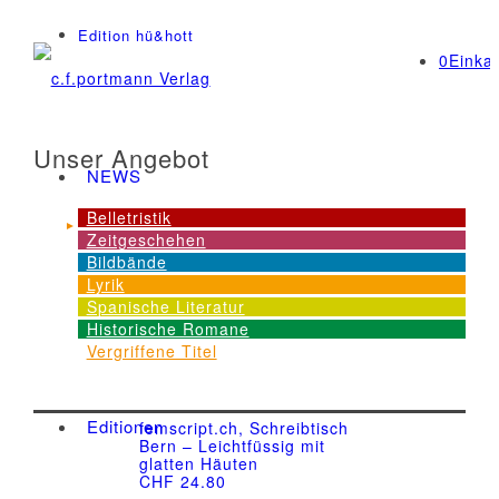
Edition hü&hott
0
Einka
Unser Angebot
NEWS
Belletristik
Zeitgeschehen
Dienstleistungen
Bildbände
Lyrik
Spanische Literatur
Historische Romane
Angebot
Vergriffene Titel
Editionen
femscript.ch, Schreibtisch
Bern – Leichtfüssig mit
glatten Häuten
CHF
24.80