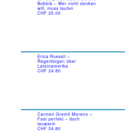
Bobbià – Wer nicht denken
will, muss laufen
CHF
25.00
Erica Ruessli –
Regenbogen über
Lateinamerika
CHF
24.80
Carmen Gremli Moreno –
Fast perfekt – doch
lauwarm
CHF
24.80