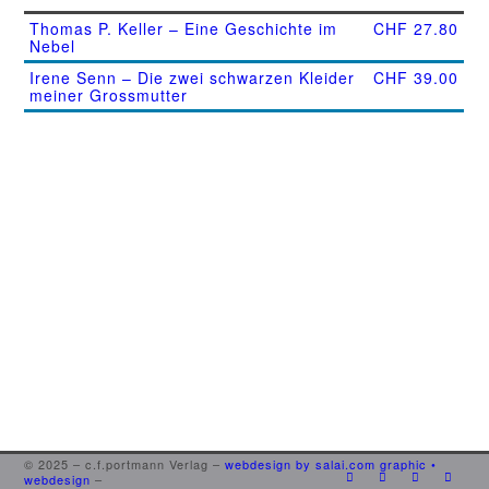
Thomas P. Keller – Eine Geschichte im
CHF
27.80
Nebel
Irene Senn – Die zwei schwarzen Kleider
CHF
39.00
meiner Grossmutter
© 2025 – c.f.portmann Verlag –
webdesign by salai.com graphic •
webdesign
–