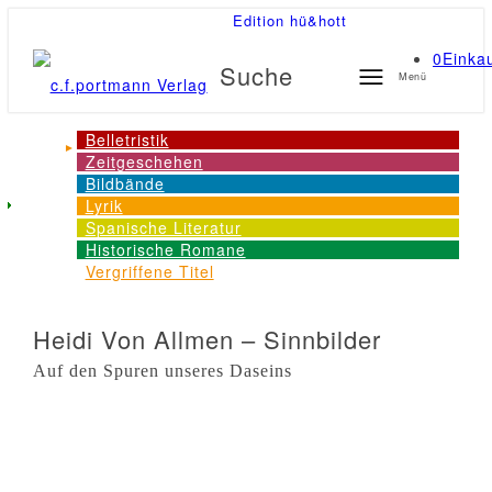
Edition hü&hott
0
Einka
Suche
Menü
Belletristik
Zeitgeschehen
Bildbände
Lyrik
Spanische Literatur
Historische Romane
Vergriffene Titel
Heidi Von Allmen – Sinnbilder
Auf den Spuren unseres Daseins