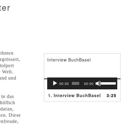
ter
ohnten
rgrössert,
Interview BuchBasel
tolpert
e Welt.
tand und
Audio-
Pfeiltasten
00:00
00:00
Player
Hoch/Runter
benutzen,
1.
Interview BuchBasel
3:25
 in das
um
höflich
die
 daran,
Lautstärke
zen. Diese
zu
enfreude,
regeln.