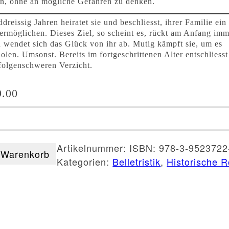
en, ohne an mögliche Gefahren zu denken.
dreissig Jahren heiratet sie und beschliesst, ihrer Familie ein
ermöglichen. Dieses Ziel, so scheint es, rückt am Anfang imm
 wendet sich das Glück von ihr ab. Mutig kämpft sie, um es
len. Umsonst. Bereits im fortgeschrittenen Alter entschliesst 
folgenschweren Verzicht.
.00
Artikelnummer:
ISBN: 978-3-9523722
 Warenkorb
Kategorien:
Belletristik
,
Historische 
zen
tter