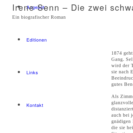
Irene Senn – Die zwei schw
Angebot
Ein biografischer Roman
Editionen
1874 geht
Gang. Sel
wird der 
sie nach 
Links
Beeindruc
gutes Ben
Als Zimme
glanzvoll
Kontakt
distanzier
auch bei 
gnädigen 
die sie he