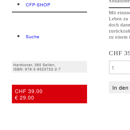
Situation
CFP-SHOP
Mit einund
Leben zu 
doch dann
zurückzuho
Suche
zu einem 
CHF
39
Irene
Hardcover, 360 Seiten,
Menü
Menü
ISBN: 978-3-9523722-2-7
Senn
-
Die
In den
CHF 39.00
zwei
€ 29.00
schwar
Kleider
meiner
Grossmu