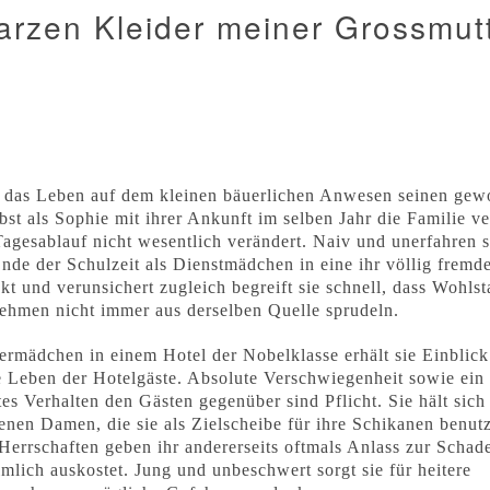
arzen Kleider meiner Grossmut
 das Leben auf dem kleinen bäuerlichen Anwesen seinen gew
bst als Sophie mit ihrer Ankunft im selben Jahr die Familie ve
Tagesablauf nicht wesentlich verändert. Naiv und unerfahren s
Ende der Schulzeit als Dienstmädchen in eine ihr völlig fremd
kt und verunsichert zugleich begreift sie schnell, dass Wohls
ehmen nicht immer aus derselben Quelle sprudeln.
rmädchen in einem Hotel der Nobelklasse erhält sie Einblick
e Leben der Hotelgäste. Absolute Verschwiegenheit sowie ein 
tes Verhalten den Gästen gegenüber sind Pflicht. Sie hält sich
jenen Damen, die sie als Zielscheibe für ihre Schikanen benut
Herrschaften geben ihr andererseits oftmals Anlass zur Schad
imlich auskostet. Jung und unbeschwert sorgt sie für heitere