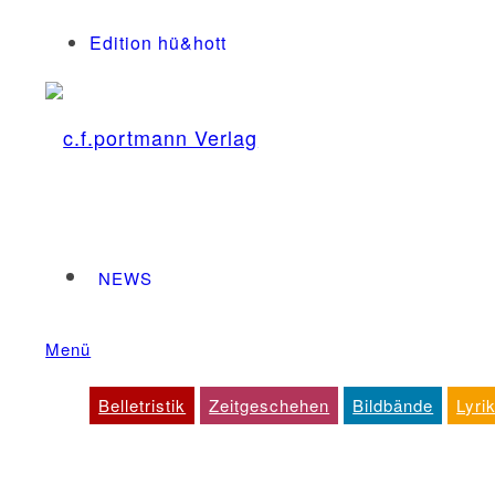
Edition hü&hott
NEWS
Menü
Dienstleistungen
Belletristik
Zeitgeschehen
Bildbände
Lyri