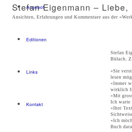
Stefan Eigenmann – Liebe, 
Angebot
Ansichten, Erfahrungen und Kommentare aus der «Werk
Editionen
Stefan Ei
Bülach. Z
«Sie vers
Links
lesen mög
«Immer wi
wirklich 
«Mit gros
Ich warte
Kontakt
«Ihre Tex
Sichtweis
«Ich möch
Buch dara