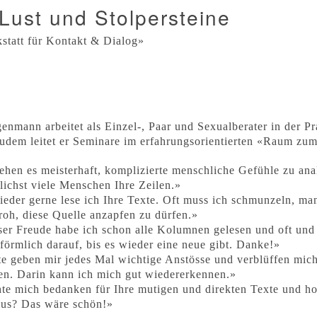
Lust und Stolpersteine
statt für Kontakt & Dialog»
genmann arbeitet als Einzel-, Paar und Sexualberater in der P
udem leitet er Seminare im erfahrungsorientierten «Raum zu
tehen es meisterhaft, komplizierte menschliche Gefühle zu anal
lichst viele Menschen Ihre Zeilen.»
eder gerne lese ich Ihre Texte. Oft muss ich schmunzeln, ma
froh, diese Quelle anzapfen zu dürfen.»
ser Freude habe ich schon alle Kolumnen gelesen und oft und
 förmlich darauf, bis es wieder eine neue gibt. Danke!»
te geben mir jedes Mal wichtige Anstösse und verblüffen mic
en. Darin kann ich mich gut wiedererkennen.»
te mich bedanken für Ihre mutigen und direkten Texte und hof
us? Das wäre schön!»