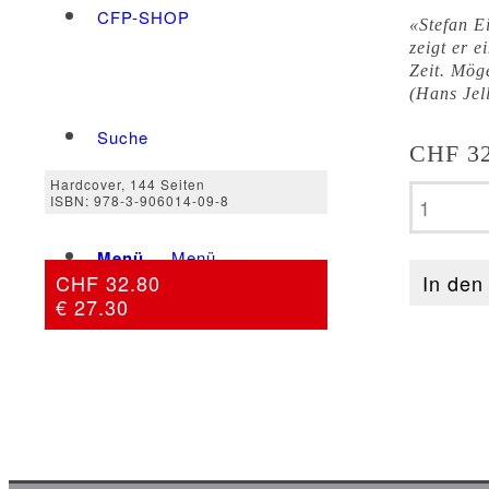
CFP-SHOP
«Stefan E
zeigt er 
Zeit. Mög
(Hans Jel
Suche
CHF
32
Hardcover, 144 Seiten
Stefan
ISBN: 978-3-906014-09-8
Eigenm
–
Menü
Menü
CHF 32.80
Liebe,
In den
€ 27.30
Lust
und
Stolpers
Menge