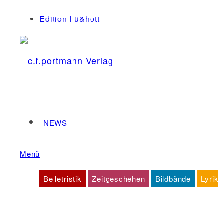
Edition hü&hott
NEWS
Menü
Dienstleistungen
Belletristik
Zeitgeschehen
Bildbände
Lyri