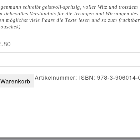
igenmann schreibt geistvoll-spritzig, voller Witz und trotzd
ein liebevolles Verständnis für die Irrungen und Wirrungen 
en möglichst viele Paare die Texte lesen und so zum fruchtb
louschek)
.80
ann
Artikelnummer:
ISBN: 978-3-906014-
 Warenkorb
teine