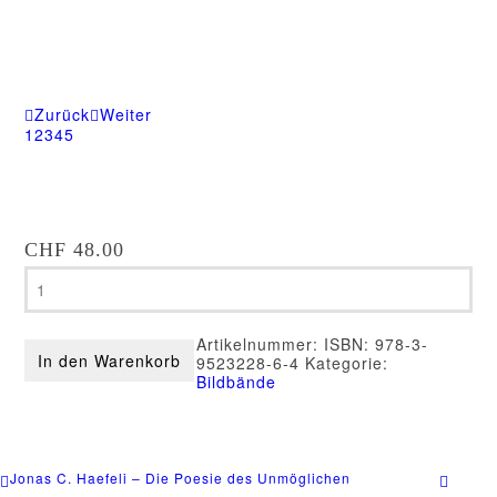
Zurück
Weiter
1
2
3
4
5
CHF
48.00
Stephan
Schacher
-
Europa
Artikelnummer:
ISBN: 978-3-
Road
In den Warenkorb
9523228-6-4
Kategorie:
Menge
Bildbände
Jonas C. Haefeli – Die Poesie des Unmöglichen