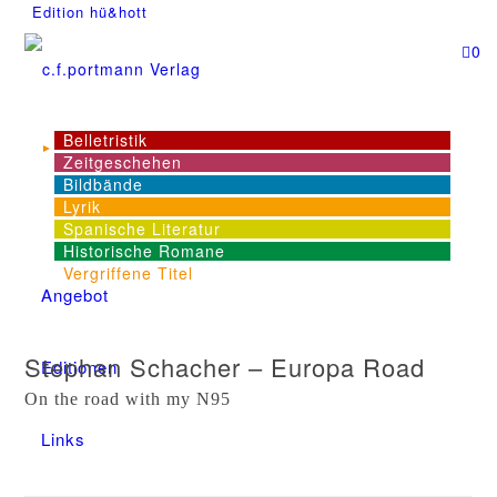
Edition hü&hott
0
Belletristik
NEWS
Zeitgeschehen
Bildbände
Lyrik
Dienstleistungen
Spanische Literatur
Historische Romane
Vergriffene Titel
Angebot
Stephan Schacher – Europa Road
Editionen
On the road with my N95
Links