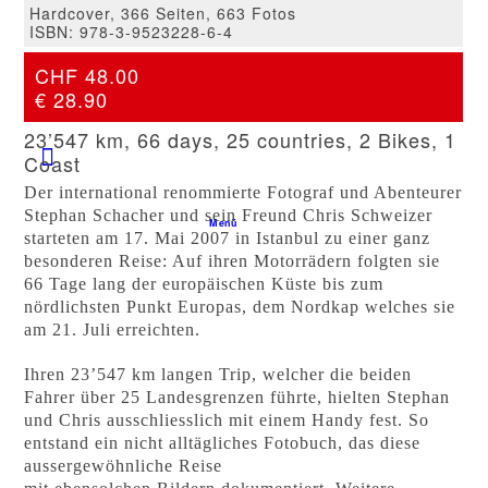
Hardcover, 366 Seiten, 663 Fotos
Kontakt
ISBN: 978-3-9523228-6-4
CHF 48.00
CFP-SHOP
€ 28.90
23’547 km, 66 days, 25 countries, 2 Bikes, 1
Coast
Der international renommierte Fotograf und Abenteurer
Stephan Schacher und sein Freund Chris Schweizer
Menü
starteten am 17. Mai 2007 in Istanbul zu einer ganz
besonderen Reise: Auf ihren Motorrädern folgten sie
66 Tage lang der europäischen Küste bis zum
nördlichsten Punkt Europas, dem Nordkap welches sie
am 21. Juli erreichten.
Ihren 23’547 km langen Trip, welcher die beiden
Fahrer über 25 Landesgrenzen führte, hielten Stephan
und Chris ausschliesslich mit einem Handy fest. So
entstand ein nicht alltägliches Fotobuch, das diese
aussergewöhnliche Reise