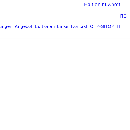
Edition hü&hott
0
tungen
Angebot
Editionen
Links
Kontakt
CFP-SHOP
t