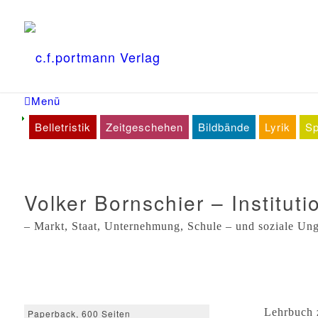
Menü
Belletristik
Zeitgeschehen
Bildbände
Lyrik
Sp
Volker Bornschier – Institut
– Markt, Staat, Unternehmung, Schule – und soziale Ung
Lehrbuch z
Paperback, 600 Seiten