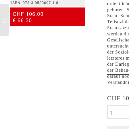
ISBN: 978-3-9523007-1-8
ordentlich
geboren. S
Liliane Eberle Bouquet
CHF 106.00
– Forms of Desire |
Staat, Sch
€ 66.30
Formen des Begehrens
Teilsoziol
Staatssozi
werden die
Gesellsch
untersucht
der Soziol
letzteres 
der Darleg
der Behan
darauf no
Verständn
CHF
10
Volker
Bornschi
–