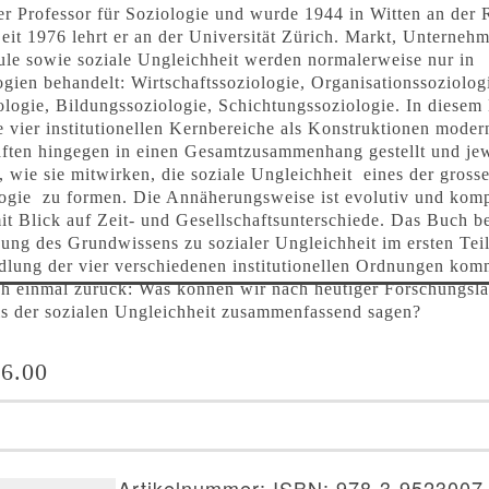
er Professor für Soziologie und wurde 1944 in Witten an der 
eit 1976 lehrt er an der Universität Zürich. Markt, Unterneh
ule sowie soziale Ungleichheit werden normalerweise nur in
ogien behandelt: Wirtschaftssoziologie, Organisationssoziolog
ologie, Bildungssoziologie, Schichtungssoziologie. In diese
 vier institutionellen Kernbereiche als Konstruktionen moder
aften hingegen in einen Gesamtzusammenhang gestellt und jew
, wie sie mitwirken, die soziale Ungleichheit ­ eines der gros
ogie ­ zu formen. Die Annäherungsweise ist evolutiv und komp
mit Blick auf Zeit- und Gesellschaftsunterschiede. Das Buch b
ung des Grundwissens zu sozialer Ungleichheit im ersten Tei
dlung der vier verschiedenen institutionellen Ordnungen kom
ch einmal zurück: Was können wir nach heutiger Forschungsl
is der sozialen Ungleichheit zusammenfassend sagen?
6.00
er
Artikelnummer:
ISBN: 978-3-9523007