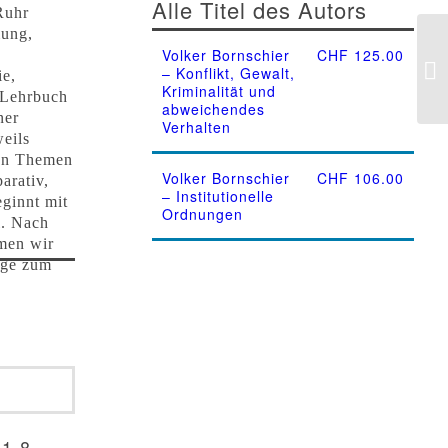
Alle Titel des Autors
Ruhr
mung,
Volker Bornschier
CHF
125.00
– Konflikt, Gewalt,
ie,
Kriminalität und
m Lehrbuch
abweichendes
ner
Verhalten
eils
sen Themen
Volker Bornschier
CHF
106.00
arativ,
– Institutionelle
eginnt mit
Ordnungen
l. Nach
men wir
age zum
-1-8