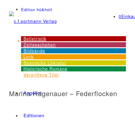
Edition hü&hott
0
Einka
Belletristik
Zeitgeschehen
NEWS
Bildbände
Lyrik
Spanische Literatur
Historische Romane
Dienstleistungen
Vergriffene Titel
Marina Hagenauer – Federflocken
Angebot
Editionen