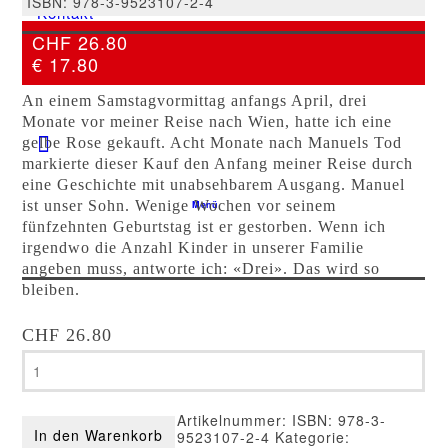
ISBN: 978-3-9523107-2-4
Kontakt
CHF 26.80
€ 17.80
CFP-SHOP
An einem Samstagvormittag anfangs April, drei
Monate vor meiner Reise nach Wien, hatte ich eine
gelbe Rose gekauft. Acht Monate nach Manuels Tod
markierte dieser Kauf den Anfang meiner Reise durch
eine Geschichte mit unabsehbarem Ausgang. Manuel
ist unser Sohn. Wenige Wochen vor seinem
Menü
fünfzehnten Geburtstag ist er gestorben. Wenn ich
irgendwo die Anzahl Kinder in unserer Familie
angeben muss, antworte ich: «Drei». Das wird so
bleiben.
CHF
26.80
Ruedi
Zogg
-
Der
Artikelnummer:
ISBN: 978-3-
Abschied
In den Warenkorb
9523107-2-4
Kategorie:
vom