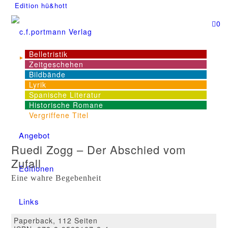
Edition hü&hott
0
Belletristik
Zeitgeschehen
NEWS
Bildbände
Lyrik
Spanische Literatur
Dienstleistungen
Historische Romane
Vergriffene Titel
Angebot
Ruedi Zogg – Der Abschied vom
Zufall
Editionen
Eine wahre Begebenheit
Links
Paperback, 112 Seiten