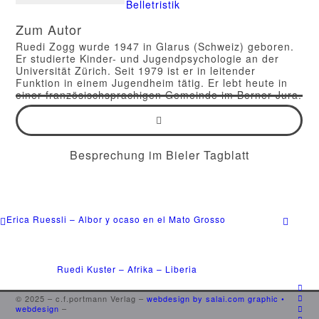
Belletristik
Zufall
Menge
Zum Autor
Ruedi Zogg wurde 1947 in Glarus (Schweiz) geboren.
Er studierte Kinder- und Jugendpsychologie an der
Universität Zürich. Seit 1979 ist er in leitender
Funktion in einem Jugendheim tätig. Er lebt heute in
einer französischsprachigen Gemeinde im Berner Jura.
Besprechung im Bieler Tagblatt
Erica Ruessli – Albor y ocaso en el Mato Grosso
Ruedi Kuster – Afrika – Liberia
© 2025 – c.f.portmann Verlag –
webdesign by salai.com graphic •
webdesign
–