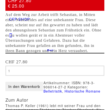
CHF 27.80
Kontakt
€ 25.00
Auf dem Weg zur Arbeit trifft Sebastian, in Mitten
CFP-SHOP
eines Nebelfeldes auf eine unbekannte Frau. Diese
aber, scheint nur auf ihn gewartet zu haben und lädt
den ahnungslosen Sebastian zum Frühstück ein. Ohne
es zu wollen gerät er in ein Abenteuer voller
Überraschungen und Gefahren. Dazu hat die
unbekannte Frau gefallen an ihm gefunden, ihn in
Menü
ihren Bann gezogen und sein Herz verzaubert.
CHF
27.80
Thomas
P.
Keller
–
Artikelnummer:
ISBN: 978-3-
Eine
In den Warenkorb
906014-27-2
Kategorien:
Geschichte
Belletristik
,
Historische Romane
im
Nebel
Zum Autor
Menge
Thomas P. Keller (1961) lebt mit seiner Frau und den
drei gemeinsamen Töchtern im Zürcher Oberland. Als