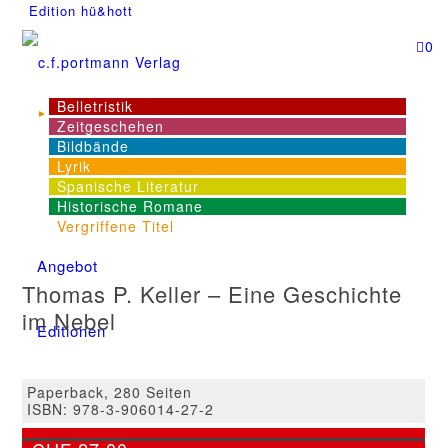
Edition hü&hott
0
Belletristik
Zeitgeschehen
NEWS
Bildbände
Lyrik
Spanische Literatur
Dienstleistungen
Historische Romane
Vergriffene Titel
Angebot
Thomas P. Keller – Eine Geschichte
im Nebel
Editionen
Paperback, 280 Seiten
Links
ISBN: 978-3-906014-27-2