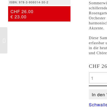
ISBN: 978-3-906014-30-2
Sommerwies
schillernd
CHF 26.00
Rosengarte
€ 23.00
Orchester 
harmonisch
Akzente.
Hansruedi Stahel –
Meine liebste Kiddy —
Diese Sam
Briefe vom Jakobsweg
erfassbar 
in die heu
und Chöre
CHF
26
Klara
Bosshar
Schwall
-
In den
Farbige
Schwall