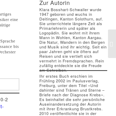
Zur Autorin
Klara Bosshart-Schwaller wurde
1947 geboren und wuchs in
rtiges
Deitingen, Kanton Solothurn, auf.
siker eine
Sie unterrichtete längere Zeit als
mütige
Primarlehrerin und später als
Logopädin. Sie wohnt mit ihrem
Mann in Wohlen, Kanton Aargau.
 Sprache
Die Natur, Wandern in den Bergen
und Musik sind ihr wichtig. Seit ein
ssance bis
paar Jahren geht sie öfters auf
Orchester
Reisen und sie vertieft sich
vermehrt in Fremdsprachen. Rein
zufällig entdeckte sie die Freude
am Schreiben.
Ihr erstes Buch erschien im
Frühling 2002 im Paulusverlag,
Freiburg, unter dem Titel «Und
dahinter sind Tränen und Sterne –
Briefe nach der Diagnose Krebs».
30-2
Es beinhaltet die sehr persönliche
Auseinandersetzung der Autorin
t-
mit ihrer Erkrankung Brustkrebs.
2010 veröffentlichte sie in der