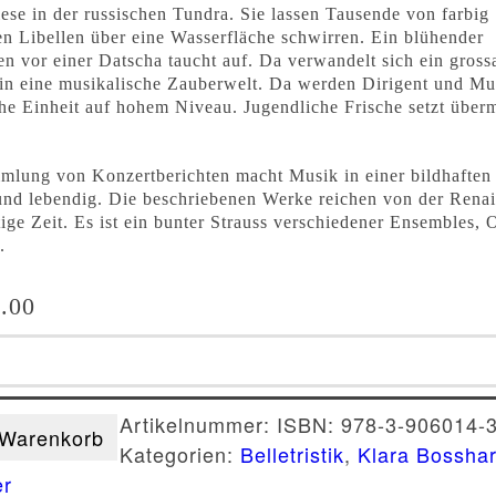
e in der russischen Tundra. Sie lassen Tausende von farbig
en Libellen über eine Wasserfläche schwirren. Ein blühender
n vor einer Datscha taucht auf. Da verwandelt sich ein grossa
in eine musikalische Zauberwelt. Da werden Dirigent und Mu
e Einheit auf hohem Niveau. Jugendliche Frische setzt über
mlung von Konzertberichten macht Musik in einer bildhaften
und lebendig. Die beschriebenen Werke reichen von der Renai
tige Zeit. Es ist ein bunter Strauss verschiedener Ensembles, 
.
.00
t-
er
Artikelnummer:
ISBN: 978-3-906014-
 Warenkorb
Kategorien:
Belletristik
,
Klara Bosshar
er