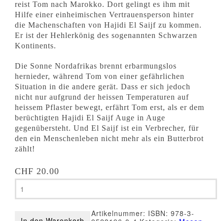
reist Tom nach Marokko. Dort gelingt es ihm mit
Hilfe einer einheimischen Vertrauensperson hinter
die Machenschaften von Hajidi El Saijf zu kommen.
Er ist der Hehlerkönig des sogenannten Schwarzen
Kontinents.
Die Sonne Nordafrikas brennt erbarmungslos
hernieder, während Tom von einer gefährlichen
Situation in die andere gerät. Dass er sich jedoch
nicht nur aufgrund der heissen Temperaturen auf
heissem Pflaster bewegt, erfährt Tom erst, als er dem
berüchtigten Hajidi El Saijf Auge in Auge
gegenübersteht. Und El Saijf ist ein Verbrecher, für
den ein Menschenleben nicht mehr als ein Butterbrot
zählt!
CHF
20.00
Joel
Dominique
Sante
-
Artikelnummer:
ISBN: 978-3-
Diamanten
In den Warenkorb