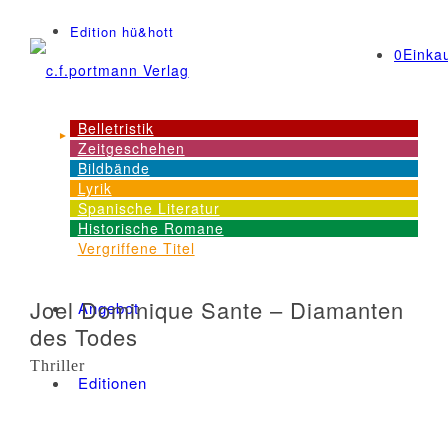
Edition hü&hott
0
Einka
Belletristik
Zeitgeschehen
NEWS
Bildbände
Lyrik
Spanische Literatur
Historische Romane
Dienstleistungen
Vergriffene Titel
Joel Dominique Sante – Diamanten
Angebot
des Todes
Thriller
Editionen