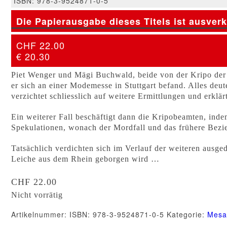
ISBN: 978-3-9524871-0-5
Die Papierausgabe dieses Titels ist ausverk
CHF 22.00
€ 20.30
Piet Wenger und Mägi Buchwald, beide von der Kripo der
er sich an einer Modemesse in Stuttgart befand. Alles deut
verzichtet schliesslich auf weitere Ermittlungen und erklär
Ein weiterer Fall beschäftigt dann die Kripobeamten, indem
Spekulationen, wonach der Mordfall und das frühere Bez
Tatsächlich verdichten sich im Verlauf der weiteren ausge
Leiche aus dem Rhein geborgen wird …
CHF
22.00
Nicht vorrätig
Artikelnummer:
ISBN: 978-3-9524871-0-5
Kategorie:
Mesa