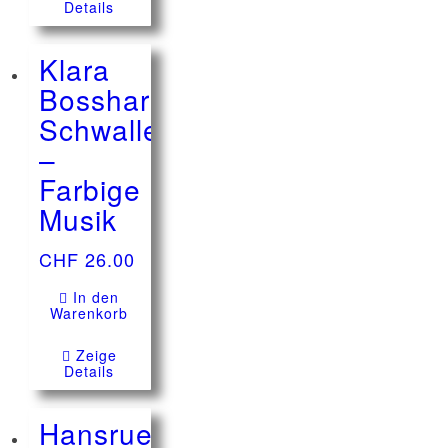
Details
Klara
Bosshart-
Schwaller
–
Farbige
Musik
CHF
26.00
In den
Warenkorb
Zeige
Details
Hansruedi