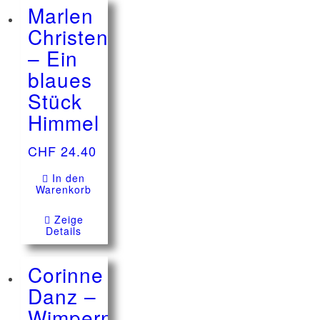
Marlen
Christen
– Ein
blaues
Stück
Himmel
CHF
24.40
In den
Warenkorb
Zeige
Details
Corinne
Danz –
Wimpernwünsche