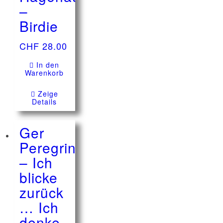
–
Birdie
CHF
28.00
In den
Warenkorb
Zeige
Details
Ger
Peregrin
– Ich
blicke
zurück
… Ich
denke