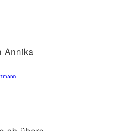
n Annika
rtmann
e ab übers