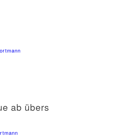
Portmann
ue ab übers
ortmann