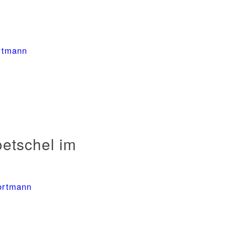
rtmann
oetschel im
ortmann