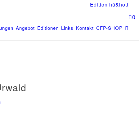
Edition hü&hott
0
tungen
Angebot
Editionen
Links
Kontakt
CFP-SHOP
Urwald
n