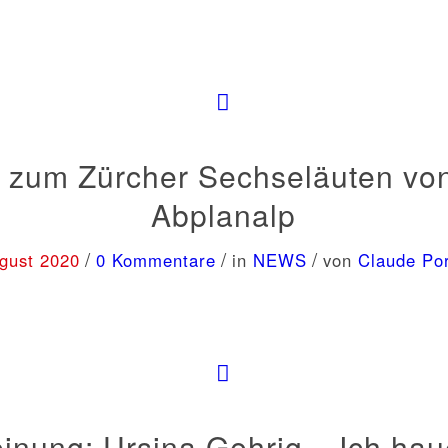
 zum Zürcher Sechseläuten vo
Abplanalp
/
/
/
gust 2020
0 Kommentare
in
NEWS
von
Claude Po
inung: Ursina Gehrig – Ich hau