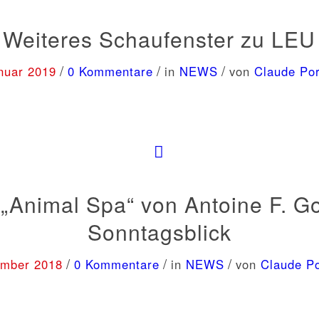
Weiteres Schaufenster zu LEU
/
/
/
nuar 2019
0 Kommentare
in
NEWS
von
Claude Po
 „Animal Spa“ von Antoine F. G
Sonntagsblick
/
/
/
ember 2018
0 Kommentare
in
NEWS
von
Claude P