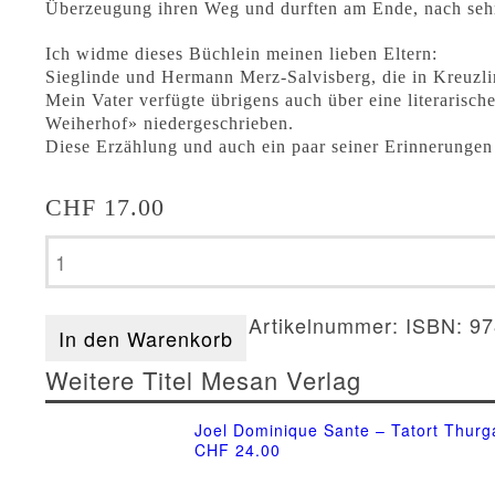
Überzeugung ihren Weg und durften am Ende, nach sehr 
Ich widme dieses Büchlein meinen lieben Eltern:
Sieglinde und Hermann Merz-Salvisberg, die in Kreuzli
Mein Vater verfügte übrigens auch über eine literarisc
Weiherhof» niedergeschrieben.
Diese Erzählung und auch ein paar seiner Erinnerungen 
CHF
17.00
Joel
Dominique
Sante
Artikelnummer:
ISBN: 97
-
In den Warenkorb
Schneeflocken
Weitere Titel Mesan Verlag
Menge
Joel Dominique Sante – Tatort Thurg
CHF
24.00