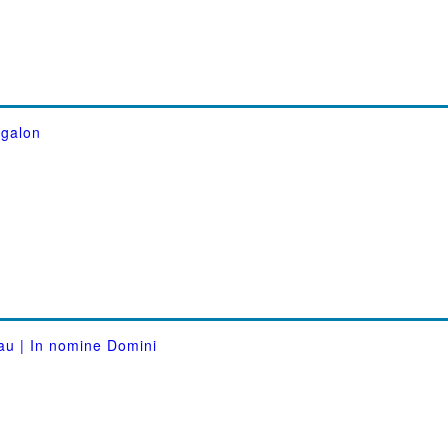
egalon
au | In nomine Domini