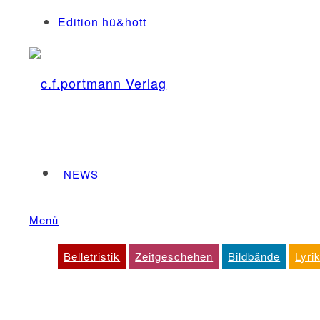
Edition hü&hott
NEWS
Menü
Dienstleistungen
Belletristik
Zeitgeschehen
Bildbände
Lyri