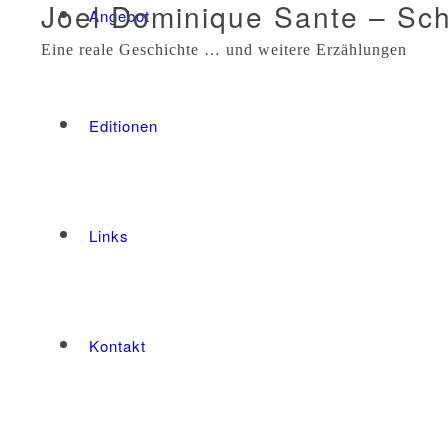
Joel Dominique Sante – Sc
Angebot
Eine reale Geschichte … und weitere Erzählungen
Editionen
Links
Kontakt