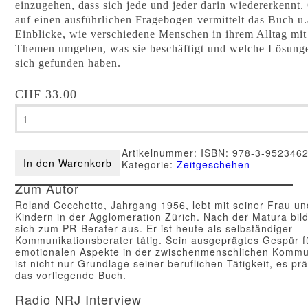
einzugehen, dass sich jede und jeder darin wiedererkennt.
auf einen ausführlichen Fragebogen vermittelt das Buch u.
Einblicke, wie verschiedene Menschen in ihrem Alltag mit
Themen umgehen, was sie beschäftigt und welche Lösunge
sich gefunden haben.
CHF
33.00
Roland
Cecchetto
-
Erfüllende
Artikelnummer:
ISBN: 978-3-9523462
Partnerschaft
In den Warenkorb
Kategorie:
Zeitgeschehen
ist
keine
Zum Autor
Utopie
Menge
Roland Cecchetto, Jahrgang 1956, lebt mit seiner Frau un
Kindern in der Agglomeration Zürich. Nach der Matura bild
sich zum PR-Berater aus. Er ist heute als selbständiger
Kommunikationsberater tätig. Sein ausgeprägtes Gespür f
emotionalen Aspekte in der zwischenmenschlichen Kommu
ist nicht nur Grundlage seiner beruflichen Tätigkeit, es pr
das vorliegende Buch.
Radio NRJ Interview