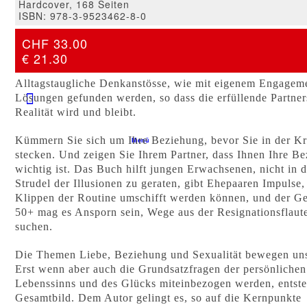
Hardcover, 168 Seiten
Kontakt
ISBN: 978-3-9523462-8-0
CHF 33.00
CFP-SHOP
€ 21.30
Alltagstaugliche Denkanstösse, wie mit eigenem Engagem
Lösungen gefunden werden, so dass die erfüllende Partner
Realität wird und bleibt.
Kümmern Sie sich um Ihre Beziehung, bevor Sie in der Kr
Menü
stecken. Und zeigen Sie Ihrem Partner, dass Ihnen Ihre B
wichtig ist. Das Buch hilft jungen Erwachsenen, nicht in 
Strudel der Illusionen zu geraten, gibt Ehepaaren Impulse,
Klippen der Routine umschifft werden können, und der Ge
50+ mag es Ansporn sein, Wege aus der Resignationsflaut
suchen.
Die Themen Liebe, Beziehung und Sexualität bewegen uns
Erst wenn aber auch die Grundsatzfragen der persönlichen
Lebenssinns und des Glücks miteinbezogen werden, entste
Gesamtbild. Dem Autor gelingt es, so auf die Kernpunkte