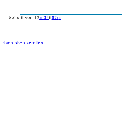
Seite 5 von 12
«
‹
3
4
5
6
7
›
»
Nach oben scrollen