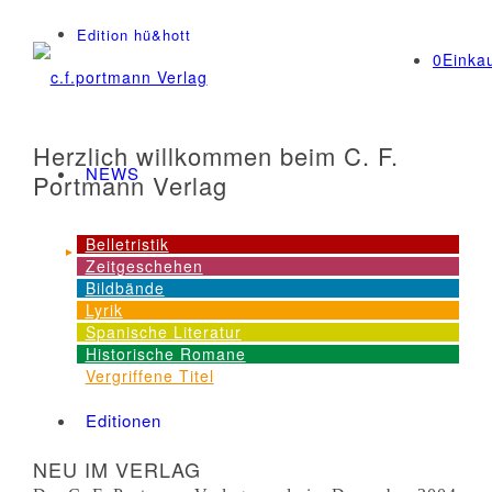
Edition hü&hott
0
Einka
Herzlich willkommen beim C. F.
NEWS
Portmann Verlag
Belletristik
Dienstleistungen
Zeitgeschehen
Bildbände
Lyrik
Spanische Literatur
Angebot
Historische Romane
Vergriffene Titel
Editionen
NEU IM VERLAG