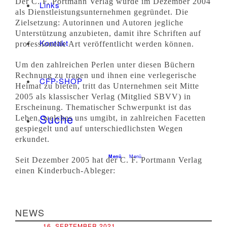
Der C. F. Portmann Verlag wurde im Dezember 2004
Links
als Dienstleistungsunternehmen gegründet. Die
Zielsetzung: Autorinnen und Autoren jegliche
Unterstützung anzubieten, damit ihre Schriften auf
Kontakt
professionelle Art veröffentlicht werden können.
Um den zahlreichen Perlen unter diesen Büchern
Rechnung zu tragen und ihnen eine verlegerische
CFP-SHOP
Heimat zu bieten, tritt das Unternehmen seit Mitte
2005 als klassischer Verlag (Mitglied SBVV) in
Erscheinung. Thematischer Schwerpunkt ist das
Suche
Leben, welches uns umgibt, in zahlreichen Facetten
gespiegelt und auf unterschiedlichsten Wegen
erkundet.
Menü
Menü
Seit Dezember 2005 hat der C. F. Portmann Verlag
einen Kinderbuch-Ableger:
NEWS
16. SEPTEMBER 2021