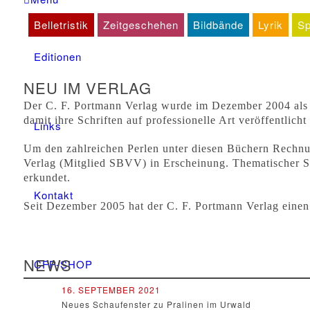
Belletristik
Zeitgeschehen
Bildbände
Lyrik
Sp
Editionen
NEU IM VERLAG
Der C. F. Portmann Verlag wurde im Dezember 2004 als D
damit ihre Schriften auf professionelle Art veröffentlich
Links
Um den zahlreichen Perlen unter diesen Büchern Rechnung
Verlag (Mitglied SBVV) in Erscheinung. Thematischer Sc
erkundet.
Kontakt
Seit Dezember 2005 hat der C. F. Portmann Verlag eine
NEWS
CFP-SHOP
16. SEPTEMBER 2021
Neues Schaufenster zu Pralinen im Urwald